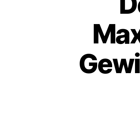
D
Max
Gewi