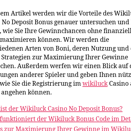
sem Artikel werden wir die Vorteile des Wiki
 No Deposit Bonus genauer untersuchen und
, wie Sie Ihre Gewinnchancen ohne finanziel
 maximieren können. Wir werden die
iedenen Arten von Boni, deren Nutzung und 
 Strategien zur Maximierung Ihrer Gewinne
chen. Außerdem werfen wir einen Blick auf 
ungen anderer Spieler und geben Ihnen nütz
 wie Sie die Registrierung im
wikiluck
Casino
n angehen können.
ist der Wikiluck Casino No Deposit Bonus?
funktioniert der Wikiluck Bonus Code im Det
s zur Maximierung Ihrer Gewinne im Wikilu