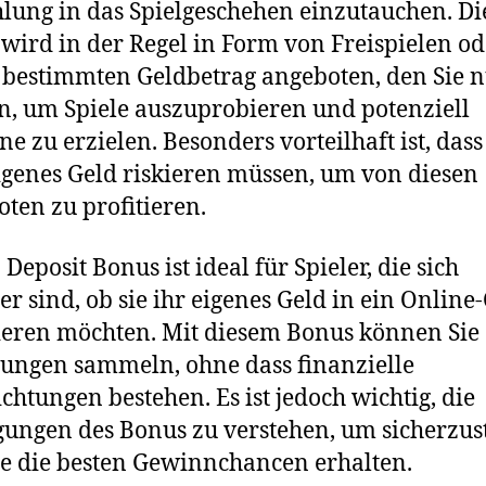
lung in das Spielgeschehen einzutauchen. Di
wird in der Regel in Form von Freispielen od
bestimmten Geldbetrag angeboten, den Sie 
, um Spiele auszuprobieren und potenziell
e zu erzielen. Besonders vorteilhaft ist, dass
igenes Geld riskieren müssen, um von diesen
ten zu profitieren.
Deposit Bonus ist ideal für Spieler, die sich
er sind, ob sie ihr eigenes Geld in ein Online
ieren möchten. Mit diesem Bonus können Sie 
ungen sammeln, ohne dass finanzielle
ichtungen bestehen. Es ist jedoch wichtig, die
ungen des Bonus zu verstehen, um sicherzust
ie die besten Gewinnchancen erhalten.