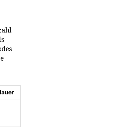
zahl
ls
odes
ie
dauer