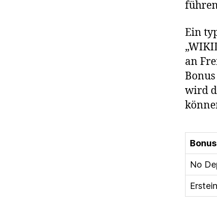
führen
Ein ty
„WIKIL
an Fre
Bonus 
wird d
können
Bonus
No De
Erstei