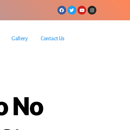
Gallery
Contact Us
o No