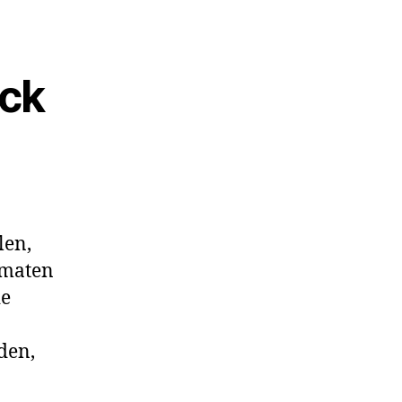
uck
len,
omaten
ie
den,