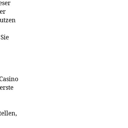
eser
er
nutzen
 Sie
-Casino
erste
ellen,