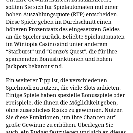
sollten Sie sich für Spielautomaten mit einer
hohen Auszahlungsquote (RTP) entscheiden.
Diese Spiele geben im Durchschnitt einen
höheren Prozentsatz des eingesetzten Geldes
an die Spieler zurück. Beliebte Spielautomaten
im Wintopia Casino sind unter anderem
“Starburst” und “Gonzo’s Quest”, die für ihre
spannenden Bonusfunktionen und hohen
Jackpots bekannt sind.
Ein weiterer Tipp ist, die verschiedenen
Spielmodi zu nutzen, die viele Slots anbieten.
Einige Spiele haben spezielle Bonusspiele oder
Freispiele, die Ihnen die Möglichkeit geben,
ohne zusätzliches Risiko zu gewinnen. Nutzen
Sie diese Funktionen, um Ihre Chancen auf
große Gewinne zu erhöhen. Überlegen Sie
auch, ein Budget festzulegen und sich an dieses