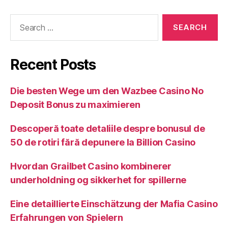
Recent Posts
Die besten Wege um den Wazbee Casino No
Deposit Bonus zu maximieren
Descoperă toate detaliile despre bonusul de
50 de rotiri fără depunere la Billion Casino
Hvordan Grailbet Casino kombinerer
underholdning og sikkerhet for spillerne
Eine detaillierte Einschätzung der Mafia Casino
Erfahrungen von Spielern