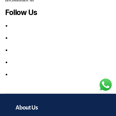
Follow Us
About Us