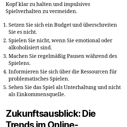
Kopf klar zu halten und impulsives
Spielverhalten zu vermeiden.
Setzen Sie sich ein Budget und überschreiten
Sie es nicht.
Spielen Sie nicht, wenn Sie emotional oder
alkoholisiert sind.
Machen Sie regelmäßig Pausen während des
Spielens.
Informieren Sie sich über die Ressourcen für
problematisches Spielen.
Sehen Sie das Spiel als Unterhaltung und nicht
als Einkommensquelle.
Zukunftsausblick: Die
Trends im Online-