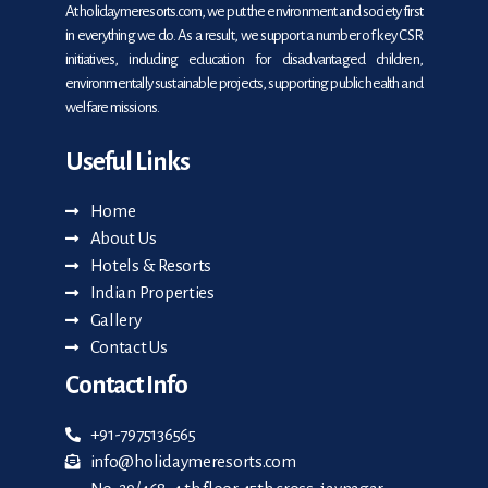
At holidaymeresorts.com, we put the environment and society first
in everything we do. As a result, we support a number of key CSR
initiatives, including education for disadvantaged children,
environmentally sustainable projects, supporting public health and
welfare missions.
Useful Links
Home
About Us
Hotels & Resorts
Indian Properties
Gallery
Contact Us
Contact Info
+91-7975136565
info@holidaymeresorts.com