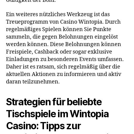
Gültigkeit der Boni.
Ein weiteres nützliches Werkzeug ist das
Treueprogramm von Casino Wintopia. Durch
regelmäßiges Spielen können Sie Punkte
sammeln, die gegen Belohnungen eingelöst
werden können. Diese Belohnungen können
Freispiele, Cashback oder sogar exklusive
Einladungen zu besonderen Events umfassen.
Daher ist es ratsam, sich regelmäßig über die
aktuellen Aktionen zu informieren und aktiv
daran teilzunehmen.
Strategien für beliebte
Tischspiele im Wintopia
Casino: Tipps zur