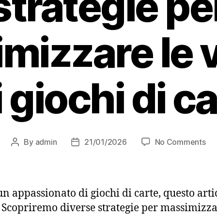
strategie pe
mizzare le v
 giochi di c
By
admin
21/01/2026
No Comments
un appassionato di giochi di carte, questo arti
! Scopriremo diverse strategie per massimizza