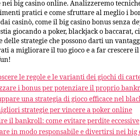
e nei big casino online. Analizzeremo tecniche 
imenti pratici e come sfruttare al meglio i bo
i dai casinò, come il big casino bonus senza de
 stia giocando a poker, blackjack o baccarat, c
 delle strategie che possono darti un vantagg
ti a migliorare il tuo gioco e a far crescere il
fun!
scere le regole e le varianti dei giochi di cart
izzare i bonus per potenziare il proprio bankr
uppare una strategia di gioco efficace nel blac
igliori strategie per vincere a poker online
ire il bankroll: come evitare perdite eccessive
are in modo responsabile e divertirsi nei big