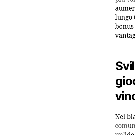
aument
lungo 
bonus 
vantag
Svi
gio
vin
Nel bla
comuni