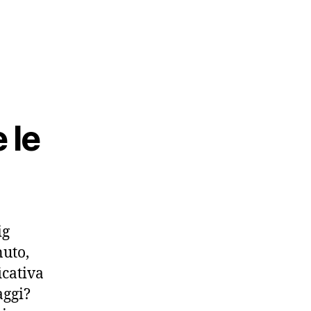
 le
ig
nuto,
icativa
aggi?