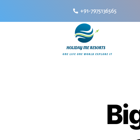
+91-7975136565
Bi