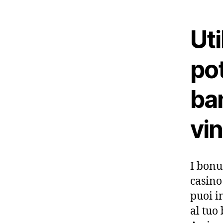
Uti
pot
ban
vin
I bonu
casino
puoi i
al tuo