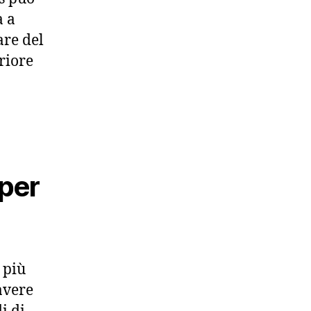
a a
are del
riore
 per
 più
 avere