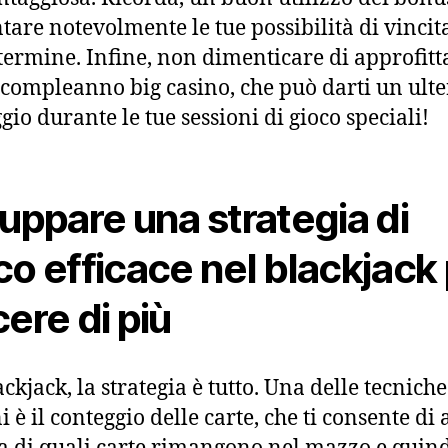
are notevolmente le tue possibilità di vincit
termine. Infine, non dimenticare di approfitt
compleanno big casino, che può darti un ulte
gio durante le tue sessioni di gioco speciali!
luppare una strategia di
co efficace nel blackjack
cere di più
ckjack, la strategia è tutto. Una delle tecniche
 è il conteggio delle carte, che ti consente di